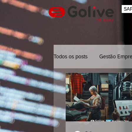
SAP
Todos os posts
Gestão Empre
Inovação
Gestão Projet
Mobile
Back Office
Cybersecurity
Empresa d