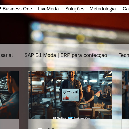
 Business One
LiveModa
Soluções
Metodologia
Ca
sarial
SAP B1 Moda | ERP para confecçao
Tecn
os
Cloud
Impacta
TOTVS
Protheus
Consultoria
Industria
HANA
Segurança de 
igital
Metodologia
Supply chain
Fintechs