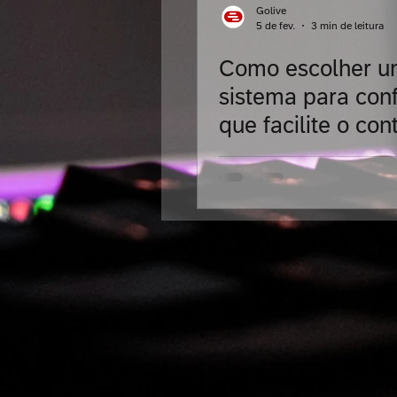
Golive
5 de fev.
3 min de leitura
Como escolher 
sistema para con
que facilite o con
produção?