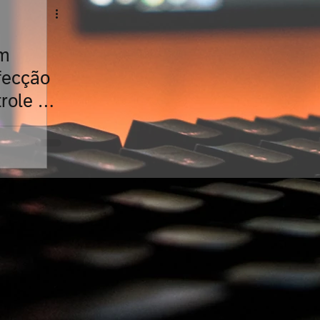
um
fecção
trole de