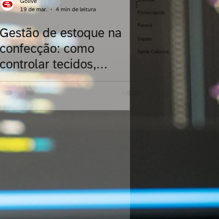
Golive
19 de mar.
4 min de leitura
Florianópolis
Paraná
Gestão de estoque na
dos
Sisplan
confecção: como
Santa Catarina
controlar tecidos,
aviamentos e coleções
com ERP