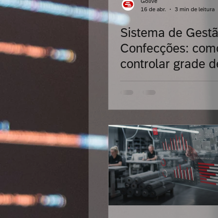
Golive
16 de abr.
3 min de leitura
Sistema de Gestã
Blockchain
Soluções Int
Confecções: com
controlar grade d
Transformação Digital
Q
e tamanhos sem 