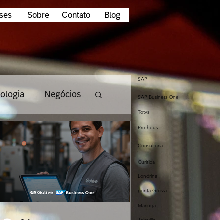
ses
Sobre
Contato
Blog
SAP
ologia
Negócios
SAP Business One
Totvs
Protheus
Tendencias
Consultoria
Curitiba
dados
Londrina
ponta Grossa
Maringa
startup
Joinville