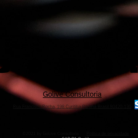
Golive Consultoria
Rua Francisco Rocha, 198 Curitiba Paraná Brasil 80420-130
©2021 by GoLive Consultoria
Política de privacidade