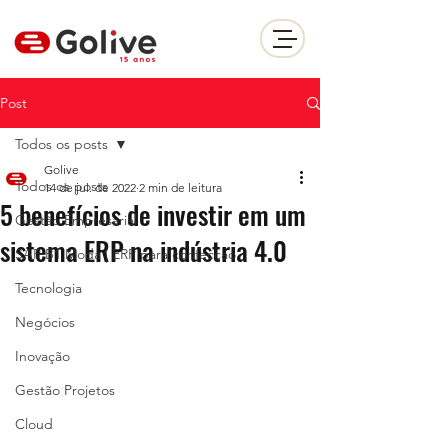
Post
Todos os posts
Golive
Todos os posts
14 de jul. de 2022
2 min de leitura
5 benefícios de investir em um
Gestão Empresarial
sistema ERP na indústria 4.0
SAP B1 Moda | ERP para confecçao
Tecnologia
Negócios
Inovação
Gestão Projetos
Cloud