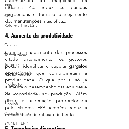
automatizada do maquinário na 
ERP
indústria 4.0 reduz as paradas 
inesperadas e torna o planejamento 
CRM
das 
manutenções
 mais eficaz. 
Reforma Tributária
4. Aumento da produtividade
IA
Custos
Com o mapeamento dos processos 
Terceirização
citado anteriormente, os gestores 
Tempo real
podem identificar e superar 
gargalos 
operacionais
 que comprometam a 
Reduzir custos
produtividade. O que por si só já 
Produção
aumenta o desempenho das equipes e 
da capacidade de produção. Além 
Pequenas e médias empresas
disso, a automação proporcionada 
Planilha
pelo sistema ERP também reduz a 
Case de sucesso
necessidade de refação de tarefas.
SAP B1 | ERP
5. Tecnologias disruptivas