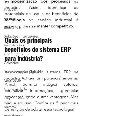
Supply chain
e 
modernização dos processos
 na 
indústria. Assim, identificar os 
Fintechs
potenciais de uso e os benefícios da 
startup
tecnologia
 no cenário industrial é 
essencial para se 
manter competitivo
.
Blockchain
Soluções Inteligentes
Quais os principais 
Indústria textil
benefícios do sistema ERP 
Confecções
para indústria?
Calçados
Transformação Digital
A incorporação do sistema ERP na 
indústria 4.0 tem um potencial enorme. 
Qualidade
Afinal, permite integrar setores, 
Contabilidade
centralizar informações, gerenciar 
processos, entre outras vantagens. Mas 
empreendedor
não é só isso. Confira os 5 principais 
nuvem
benefícios de adotar essa tecnologia!
manufatura