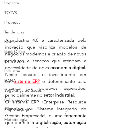
Impacta
TOTVS
Protheus
Tendencias
A indústria 4.0 é caracterizada pela 
Mobile
inovação que viabiliza modelos de 
Back Office
negócios modernos e criação de novos 
produtos e serviços que atendam a 
Consultoria
necessidade da nova 
economia digital
. 
Industria
Neste cenário, o investimento em 
HANA
um 
sistema ERP
 é determinante para 
alcançar os objetivos esperados, 
Segurança de dados
principalmente no 
setor industrial
. 
Cybersecurity
O sistema ERP (Enterprise Resource 
Planning, ou Sistema Integrado de 
Empresa digital
Gestão Empresarial) é uma 
ferramenta
Metodologia
que permite a 
digitalização
, 
automação