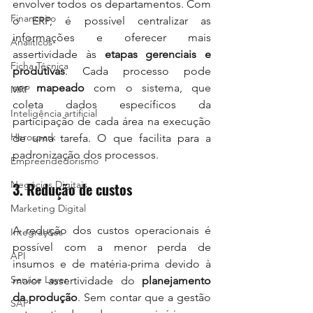
envolver todos os departamentos. Com 
Financeiro
o ERP, é possível centralizar as 
informações e oferecer mais 
Analiticos
assertividade às 
etapas gerenciais e 
Ficha Técnica
produtivas
. Cada processo pode 
ser 
mapeado
 com o sistema, que 
MRP
coleta dados específicos da 
Inteligência artificial
participação de cada área na execução 
Herospark
de uma tarefa. O que facilita para a 
padronização dos processos.
Empreendedorismo
Negócios Digitais
3. Redução de custos
Marketing Digital
A redução dos custos operacionais é 
Integrações
possível com a menor perda de 
API
insumos e de matéria-prima devido à 
Service Layer
maior assertividade do 
planejamento 
da produção
. Sem contar que a gestão 
SAP