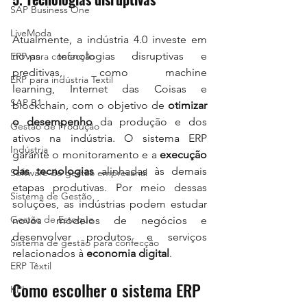
SAP Business One
LiveModa
Atualmente, a indústria 4.0 investe em 
novas tecnologias disruptivas e 
ERP para confecção
preditivas, como machine 
ERP para indústria Textil
learning, Internet das Coisas e 
SAP B1
blockchain, com o objetivo de 
otimizar 
o desempenho
 da produção e dos 
Gestão de Produção
ativos na indústria. O sistema ERP 
Indústria
garante o monitoramento e a 
execução 
das tecnologias
 alinhadas às demais 
Software de gestão empresarial
etapas produtivas. Por meio dessas 
Sistema de Gestão
soluções, as indústrias podem estudar 
Gestão de Estoque
novos modelos de negócios e 
desenvolver produtos e serviços 
Sistema de gestão para confecção
relacionados à 
economia digital
.
ERP Têxtil
Como escolher o sistema ERP 
KPI