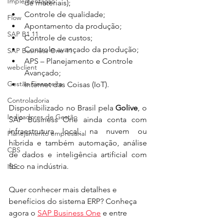
Implementação
de materiais); 
Controle de qualidade; 
Flow
Apontamento da produção; 
SAP B1 11
Controle de custos; 
Controle avançado da produção; 
SAP Business One 11
APS – Planejamento e Controle 
webclient
Avançado; 
Gestão Financeira
Internet das Coisas (IoT).
Controladoria
Disponibilizado no Brasil pela 
Golive
, o 
Indicadores de Gestão
SAP Business One ainda conta com 
infraestrutura local, na nuvem ou 
Planejamento empresarial
híbrida e também automação, análise 
CBS
de dados e inteligência artificial com 
foco na indústria. 
IBS
Quer conhecer mais detalhes e 
benefícios do sistema ERP? Conheça 
agora o 
SAP Business One
 e entre 