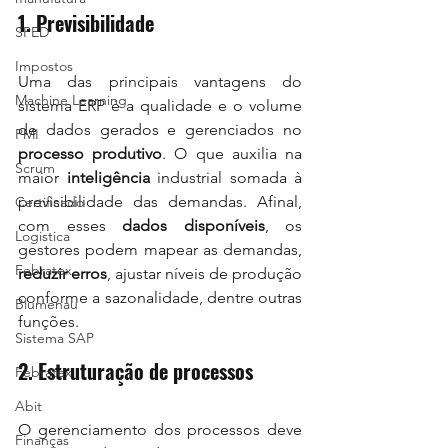
1. Previsibilidade
SPED
Impostos
Uma das principais vantagens do 
Machine Learning
sistema ERP é a qualidade e o volume 
de dados gerados e gerenciados no 
PMI
processo produtivo
. O que auxilia na 
Scrum
maior 
inteligência
 industrial somada à 
previsibilidade das demandas. Afinal, 
Certificado
com esses 
dados disponíveis
, os 
Logistica
gestores podem mapear as demandas, 
Febratex
reduzir erros
, ajustar níveis de produção 
conforme a sazonalidade, dentre outras 
Blumenau
funções.  
Sistema SAP
2. Estruturação de processos
Febratex
Abit
O gerenciamento dos processos deve 
Finanças