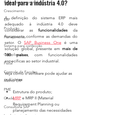
ideal para a indústria 4.0?
Fechamento contábil
Crescimento
A definição do sistema ERP mais 
ERP
adequado à indústria 4.0 deve 
Produção
considerar as 
funcionalidades
 da 
ferramenta conforme as demandas do 
Planejamento
setor. O 
SAP Business One
 é uma 
Sistema para confecção
solução global, presente em 
mais de 
Compliance
180 países
, com funcionalidades 
específicas ao setor industrial. 
Fiscal
Controle de Facções
Veja como o software pode ajudar as 
indústrias: 
Melhor ERP
PME
Estrutura do produto; 
MRP
 e MRP II (Material 
Grade
Requirement Planning ou 
Consultoria SAP
planejamento das necessidades 