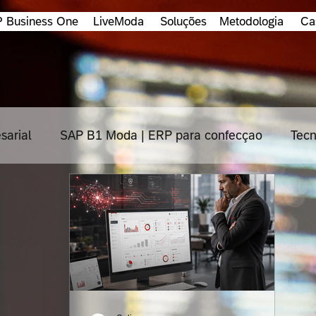
 Business One
LiveModa
Soluções
Metodologia
Ca
sarial
SAP B1 Moda | ERP para confecçao
Tecn
os
Cloud
Impacta
TOTVS
Protheus
Consultoria
Industria
HANA
Segurança de 
igital
Metodologia
Supply chain
Fintechs