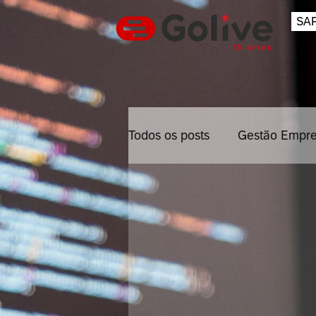
SAP
Todos os posts
Gestão Empre
Inovação
Gestão Projet
Mobile
Back Office
Cybersecurity
Empresa d