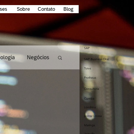
ses
Sobre
Contato
Blog
SAP
ologia
Negócios
SAP Business One
Totvs
Protheus
Tendencias
Consultoria
Curitiba
dados
Londrina
ponta Grossa
Maringa
startup
Joinville