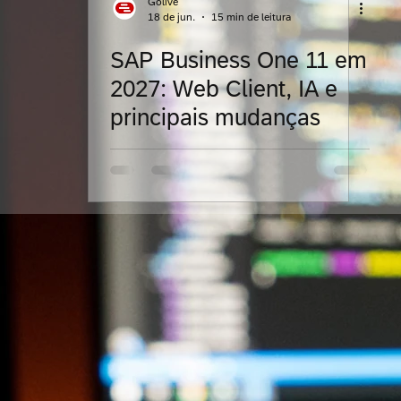
Golive
18 de jun.
15 min de leitura
SAP Business One 11 em
eligentes
Indústria textil
Confecções
Calça
2027: Web Client, IA e
principais mudanças
ualidade