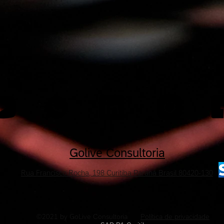
Golive Consultoria
Rua Francisco Rocha, 198 Curitiba Paraná Brasil 80420-130
©2021 by GoLive Consultoria
Política de privacidade