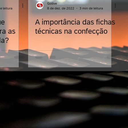
Golive
e leitura
8 de dez. de 2022
3 min de leitura
ue
A importância das fichas
ra as
técnicas na confecção
da?