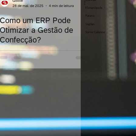
Golive
28 de mai. de 2025
4 min de leitura
Florianópolis
Paraná
Como um ERP Pode
dos
Sisplan
Otimizar a Gestão de
Santa Catarina
Confecção?