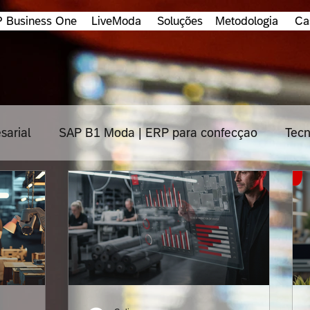
 Business One
LiveModa
Soluções
Metodologia
Ca
sarial
SAP B1 Moda | ERP para confecçao
Tecn
os
Cloud
Impacta
TOTVS
Protheus
Consultoria
Industria
HANA
Segurança de 
igital
Metodologia
Supply chain
Fintechs