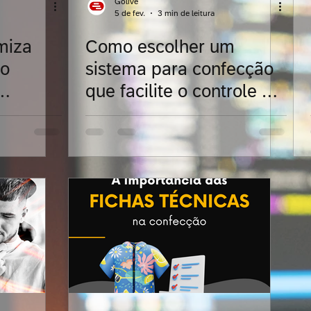
Golive
5 de fev.
3 min de leitura
miza
Como escolher um
eligentes
Indústria textil
Confecções
Calça
Do
sistema para confecção
que facilite o controle de
ualidade
produção?