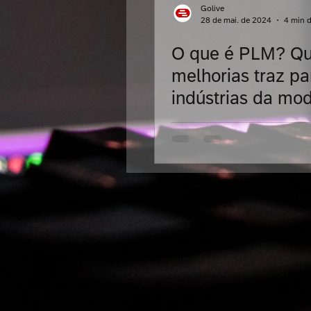
Golive
28 de mai. de 2024
4 min d
O que é PLM? Q
melhorias traz pa
indústrias da mo