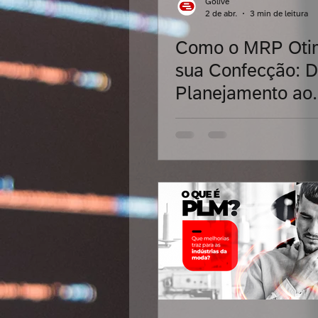
Golive
2 de abr.
3 min de leitura
Como o MRP Oti
Blockchain
Soluções Int
sua Confecção: 
Planejamento ao
Transformação Digital
Q
Controle Total da
Produção