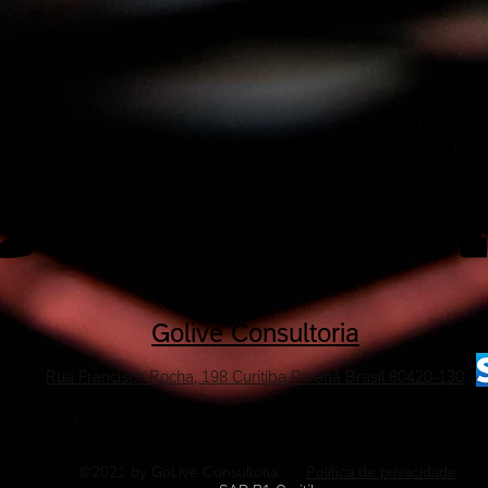
Golive Consultoria
Rua Francisco Rocha, 198 Curitiba Paraná Brasil 80420-130
©2021 by GoLive Consultoria
Política de privacidade