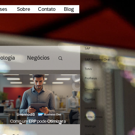
ses
Sobre
Contato
Blog
SAP
ologia
Negócios
SAP Business One
Totvs
Protheus
Tendencias
Consultoria
Curitiba
dados
Londrina
ponta Grossa
Maringa
startup
Joinville