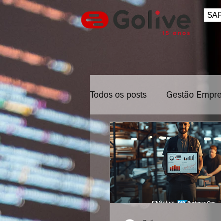
SAP
Todos os posts
Gestão Empre
Inovação
Gestão Projet
Mobile
Back Office
Cybersecurity
Empresa d