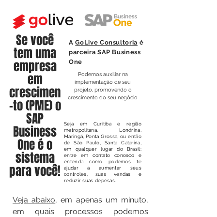
Se você
A
GoLive Consultoria
é
tem uma
parceira SAP Business
empresa
One
em
Podemos auxiliar na
implementação de seu
crescimen
projeto, promovendo o
crescimento do seu negócio
-to (PME) o
SAP
Seja em Curitiba e região
Business
metropolitana, Londrina,
Maringá, Ponta Grossa, ou então
One é o
de São Paulo, Santa Catarina,
em qualquer lugar do Brasil;
sistema
entre em contato conosco e
entenda como podemos te
para você!
ajudar a aumentar seus
controles, suas vendas e
reduzir suas depesas.
Veja abaixo
, em apenas um minuto,
em quais processos podemos