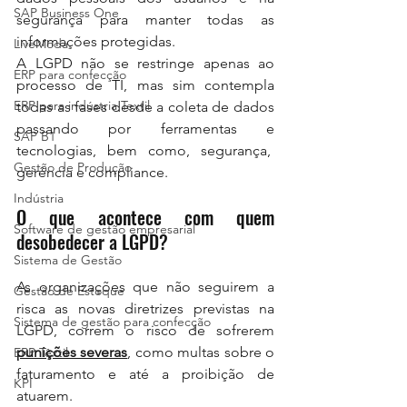
SAP Business One
segurança para manter todas as 
informações protegidas.
LiveModa
A LGPD não se restringe apenas ao 
ERP para confecção
processo de TI, mas sim contempla 
ERP para indústria Textil
todas as fases desde a coleta de dados 
passando por ferramentas e 
SAP B1
tecnologias, bem como, segurança,  
Gestão de Produção
gerência e compliance.
Indústria
O que acontece com quem 
Software de gestão empresarial
desobedecer a LGPD?
Sistema de Gestão
As organizações que não seguirem a 
Gestão de Estoque
risca as novas diretrizes previstas na 
Sistema de gestão para confecção
LGPD, correm o risco de sofrerem 
punições severas
, como multas sobre o 
ERP Têxtil
faturamento e até a proibição de 
KPI
atuarem.