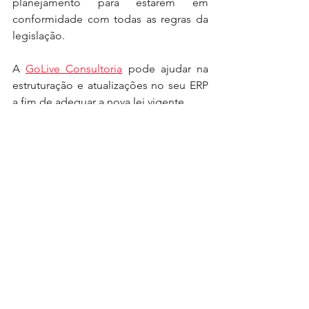
planejamento para estarem em 
conformidade com todas as regras da 
legislação.
A 
GoLive Consultoria
 pode ajudar na 
estruturação e atualizações no seu ERP 
a fim de adequar a nova lei vigente.
A 
GoLive Consultoria
 trabalha com os 
ERPs lideres de mercado: 
SAP
 e 
TOTVS
. Conheça melhor nossas 
soluções tecnológicas nas nossas 
redes sociais: 
Facebook
/ 
LinkedIn 
/ 
Instagram
/ 
WhatsApp
/ 
Youtube
SAP
SAP Business One
SAP B1
LGPD
ESG
Compliance
Tecnologia
Negócios