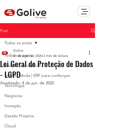
Post
Todos os posts
Golive
Todos os posts
31 de ago. de 2020
3 min de leitura
Lei Geral de Proteção de Dados
Gestão Empresarial
- LGPD
SAP B1 Moda | ERP para confecçao
Atualizado:
4 de jun. de 2025
Tecnologia
Negócios
Inovação
Gestão Projetos
Cloud