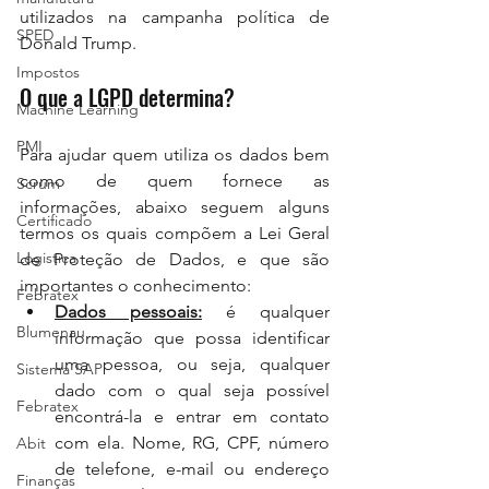
utilizados na campanha política de 
SPED
Donald Trump.
Impostos
O que a LGPD determina?
Machine Learning
PMI
Para ajudar quem utiliza os dados bem 
como de quem fornece as 
Scrum
informações, abaixo seguem alguns 
Certificado
termos os quais compõem a Lei Geral 
Logistica
de Proteção de Dados, e que são 
importantes o conhecimento:
Febratex
Dados pessoais:
 é qualquer 
Blumenau
informação que possa identificar 
uma pessoa, ou seja, qualquer 
Sistema SAP
dado com o qual seja possível 
Febratex
encontrá-la e entrar em contato 
com ela. Nome, RG, CPF, número 
Abit
de telefone, e-mail ou endereço 
Finanças