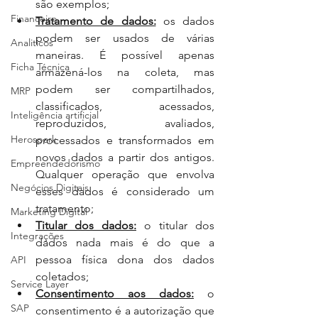
são exemplos;
Financeiro
Tratamento de dados:
 os dados 
podem ser usados de várias 
Analiticos
maneiras. É possível apenas 
Ficha Técnica
armazená-los na coleta, mas 
podem ser compartilhados, 
MRP
classificados, acessados, 
Inteligência artificial
reproduzidos, avaliados, 
Herospark
processados e transformados em 
novos dados a partir dos antigos. 
Empreendedorismo
Qualquer operação que envolva 
Negócios Digitais
esses dados é considerado um 
tratamento;
Marketing Digital
Titular dos dados:
 o titular dos 
Integrações
dados nada mais é do que a 
pessoa física dona dos dados 
API
coletados;
Service Layer
Consentimento aos dados:
 o 
SAP
consentimento é a autorização que 