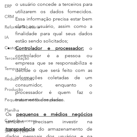
o usuário concede a terceiros para 
ERP
utilizarem os dados fornecidos. 
CRM
Essa informação precisa estar bem 
clara ao usuário, assim como a 
Reforma Tributária
finalidade para qual seus dados 
IA
estão sendo solicitados;
Custos
Controlador e processador:
 o 
controlador é a pessoa ou 
Terceirização
empresa que se responsabiliza e 
Tempo real
decide o que será feito com as 
informações coletadas de um 
Reduzir custos
consumidor, enquanto o 
Produção
processador é quem faz o 
tratamento dos dados.
Pequenas e médias empresas
Planilha
Os 
pequenos e médios negócios
Case de sucesso
também precisam investir na 
transparência
 do armazenamento de 
SAP B1 | ERP
dados pessoais dos usuários e na 