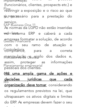
Implementação
(funcionários, clientes, prospects etc.) e 
Flow
restringir a exposição e o risco ao que 
é necessário para a prestação do 
SAP B1 11
serviço.
SAP Business One 11
As normas da LGPD não estão inseridas 
webclient
no sistema ERP e caberá a cada 
empresa formatar a solução, de acordo 
Gestão Financeira
com o seu ramo de atuação e 
Controladoria
compliance
, para a correta 
manipulação e sigilo dos dados e, 
Indicadores de Gestão
assim, proteger as informações 
Planejamento empresarial
pessoais dos clientes.  
Há uma ampla gama de ações e 
CBS
decisões jurídicas que cada 
IBS
organização deve tomar
, considerando 
os regulamentos previstos na lei, que 
ultrapassam os ativos digitais e limites 
do ERP. As empresas devem fazer o seu 