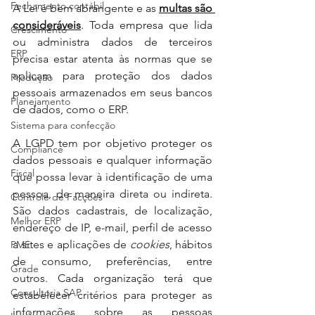
Fechamento contábil
A Lei é bem abrangente e as 
multas são 
consideráveis
. Toda empresa que lida 
Crescimento
ou administra dados de terceiros 
ERP
precisa estar atenta às normas que se 
aplicam para proteção dos dados 
Produção
pessoais armazenados em seus bancos 
Planejamento
de dados, como o ERP. 
Sistema para confecção
A LGPD tem por objetivo proteger os 
Compliance
dados pessoais e qualquer informação 
Fiscal
que possa levar à identificação de uma 
pessoa, de maneira direta ou indireta. 
Controle de Facções
São dados cadastrais, de localização, 
Melhor ERP
endereço de IP, e-mail, perfil de acesso 
a sites e aplicações de 
cookies
, hábitos 
PME
de consumo, preferências, entre 
Grade
outros. Cada organização terá que 
Consultoria SAP
estabelecer critérios para proteger as 
informações sobre as pessoas 