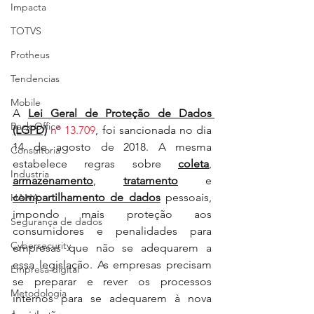
Impacta
TOTVS
Protheus
Tendencias
Mobile
A 
Lei Geral de Proteção de Dados 
Back Office
(LGPD)
nº 13.709
, foi sancionada no dia 
14 de agosto de 2018. A mesma 
Consultoria
estabelece regras sobre 
coleta
, 
Industria
armazenamento
, 
tratamento
 e 
compartilhamento de dados
 pessoais, 
HANA
impondo mais proteção aos 
Segurança de dados
consumidores e penalidades para 
Cybersecurity
empresas que não se adequarem a 
essa legislação. 
As empresas precisam 
Empresa digital
se preparar e rever os processos 
Metodologia
internos para se adequarem à nova 