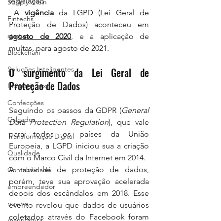
legislação. 
Supply chain
 A 
vigência
 da 
LGPD (Lei Geral de 
Fintechs
Proteção de Dados)
 aconteceu em 
startup
agosto de 2020
, e a aplicação de 
multas, para agosto de 2021.
Blockchain
Soluções Inteligentes
O surgimento da Lei Geral de 
Proteção de Dados
Indústria textil
Confecções
Seguindo os passos da GDPR (
General 
Calçados
Data Protection Regulation
), que vale 
para todos os países da União 
Transformação Digital
Europeia, a LGPD iniciou sua a criação 
Qualidade
com o Marco Civil da Internet em 2014.
A nova lei de proteção de dados, 
Contabilidade
porém, teve sua aprovação acelerada 
empreendedor
depois dos escândalos em 2018. Esse 
nuvem
evento revelou que dados de usuários 
coletados através do Facebook foram 
manufatura