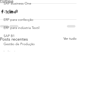
Protheus
SAP Business One
LiveModa
ERP para confecção
ERP para indústria Textil
SAP B1
Ver tudo
Posts recentes
Gestão de Produção
Indústria
Software de gestão empresarial
Sistema de Gestão
Gestão de Estoque
Sistema de gestão para confecção
ERP Têxtil
KPI