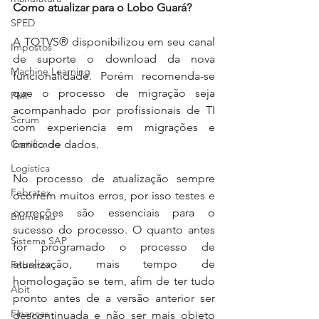
Como atualizar para o Lobo Guará?
SPED
A TOTVS® disponibilizou em seu canal 
Impostos
de suporte o download da nova 
Machine Learning
funcionalidade. Porém recomenda-se 
que o processo de migração seja 
PMI
acompanhado por profissionais de TI 
Scrum
com experiencia em migrações e 
Certificado
banco de dados.
Logistica
No processo de atualização sempre 
Febratex
ocorrem muitos erros, por isso testes e 
correções são essenciais para o 
Blumenau
sucesso do processo. O quanto antes 
Sistema SAP
for programado o processo de 
atualização, mais tempo de 
Febratex
homologação se tem, afim de ter tudo 
Abit
pronto antes de a versão anterior ser 
Finanças
descontinuada e não ser mais objeto 