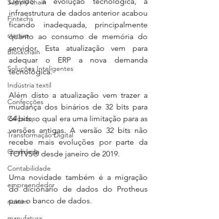
Devido a evolução tecnológica, a 
Supply chain
infraestrutura de dados anterior acabou 
Fintechs
ficando inadequada, principalmente 
startup
quanto ao consumo de memória do 
servidor. Esta atualização vem para 
Blockchain
adequar o ERP a nova demanda 
Soluções Inteligentes
tecnológica.
Indústria textil
Além disto a atualização vem trazer a 
Confecções
mudança dos binários de 32 bits para 
Calçados
64 bits, o qual era uma limitação para as 
versões antigas. A versão 32 bits não 
Transformação Digital
recebe mais evoluções por parte da 
Qualidade
TOTVS® desde janeiro de 2019.
Contabilidade
Uma novidade também é a migração 
empreendedor
do dicionário de dados do Protheus 
para o banco de dados. 
nuvem
manufatura