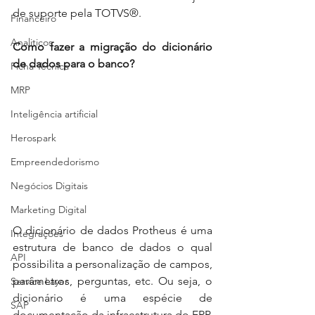
de suporte pela TOTVS®.
Financeiro
Analiticos
Como fazer a migração do dicionário 
de dados para o banco?
Ficha Técnica
MRP
Inteligência artificial
Herospark
Empreendedorismo
Negócios Digitais
Marketing Digital
O dicionário de dados Protheus é uma 
Integrações
estrutura de banco de dados o qual 
API
possibilita a personalização de campos, 
parâmetros, perguntas, etc. Ou seja, o 
Service Layer
dicionário é uma espécie de 
SAP
documentação da infraestrutura do ERP.