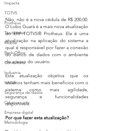
Impacta
TOTVS
Não, não é a nova cédula de R$ 200,00. 
Protheus
O Lobo Guará é a mais nova atualização 
Tendencias
do ERP TOTVS® Protheus. Ele é uma 
atualização na aplicação do sistema a 
Mobile
qual é responsável por fazer a conexão 
Back Office
do banco de dados com o ambiente 
de acesso do usuário.
Consultoria
Industria
Esta atualização objetiva que os 
HANA
usuários tenham mais benefícios com o 
sistema como mais agilidade, 
Segurança de dados
segurança e funcionalidades 
Cybersecurity
disponíveis.
Empresa digital
Por que fazer esta atualização?
Metodologia