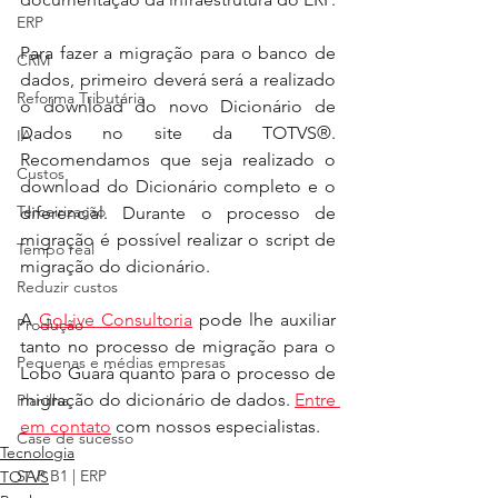
ERP
Para fazer a migração para o banco de 
CRM
dados, primeiro deverá será a realizado 
Reforma Tributária
o download do novo Dicionário de 
Dados no site da TOTVS®. 
IA
Recomendamos que seja realizado o 
Custos
download do Dicionário completo e o 
Terceirização
diferencial. Durante o processo de 
migração é possível realizar o script de 
Tempo real
migração do dicionário.
Reduzir custos
A 
GoLive Consultoria
 pode lhe auxiliar 
Produção
tanto no processo de migração para o 
Pequenas e médias empresas
Lobo Guará quanto para o processo de 
migração do dicionário de dados. 
Entre 
Planilha
em contato
 com nossos especialistas.
Case de sucesso
Tecnologia
SAP B1 | ERP
TOTVS