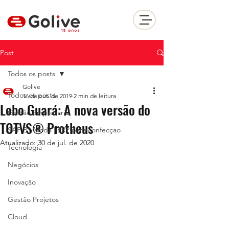
Post
Todos os posts
Golive
Todos os posts
16 de out. de 2019
2 min de leitura
Lobo Guará: A nova versão do
Gestão Empresarial
TOTVS® Protheus
SAP B1 Moda | ERP para confecçao
Atualizado:
30 de jul. de 2020
Tecnologia
Negócios
Inovação
Gestão Projetos
Cloud