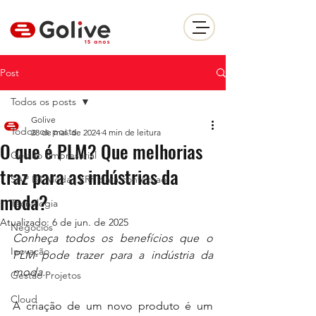
Post
Todos os posts
Golive
Todos os posts
28 de mai. de 2024
4 min de leitura
O que é PLM? Que melhorias
Gestão Empresarial
traz para as indústrias da
SAP B1 Moda | ERP para confecçao
moda?
Tecnologia
Atualizado:
6 de jun. de 2025
Negócios
Conheça todos os benefícios que o 
Inovação
PLM pode trazer para a indústria da 
moda.
Gestão Projetos
Cloud
A criação de um novo produto é um