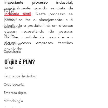
importante processo
 industrial, 
Impacta
principalmente quando se trata da 
TOTVS
indústria têxtil
. Neste processo se 
Protheus
pensa, se faz o planejamento e é 
idealizado o produto final em diversas 
Tendencias
etapas, necessitando de pessoas 
Mobile
distintas, controle de prazos e em 
alguns casos empresas terceiras 
Back Office
envolvidas. 
Consultoria
O que é PLM?
Industria
HANA
Segurança de dados
Cybersecurity
Empresa digital
Metodologia