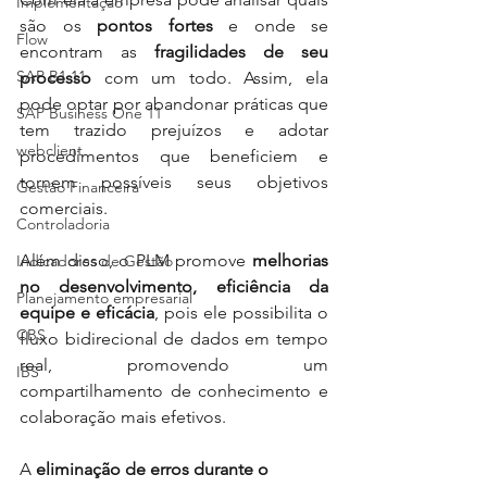
Implementação
são os 
pontos fortes
 e onde se 
Flow
encontram as 
fragilidades de seu 
SAP B1 11
processo
 com um todo. Assim, ela 
pode optar por abandonar práticas que 
SAP Business One 11
tem trazido prejuízos e adotar 
webclient
procedimentos que beneficiem e 
tornem possíveis seus objetivos 
Gestão Financeira
comerciais.
Controladoria
Além disso, o PLM promove 
melhorias 
Indicadores de Gestão
no desenvolvimento, eficiência da 
Planejamento empresarial
equipe e eficácia
, pois ele possibilita o 
CBS
fluxo bidirecional de dados em tempo 
real, promovendo um 
IBS
compartilhamento de conhecimento e 
colaboração mais efetivos.
A 
eliminação de erros durante o 