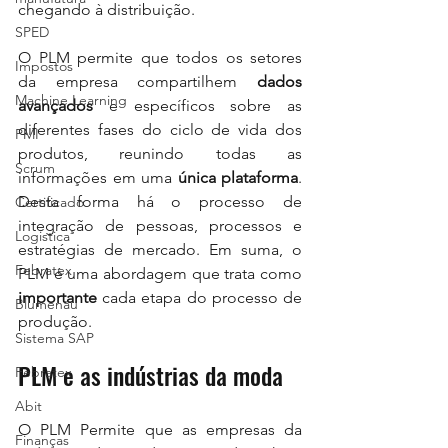
chegando à distribuição.
SPED
O PLM permite que todos os setores 
Impostos
da empresa compartilhem 
dados 
Machine Learning
avançados
 e específicos sobre as 
diferentes fases do ciclo de vida dos 
PMI
produtos, reunindo todas as 
Scrum
informações em uma 
única plataforma
. 
Desta forma há o processo de 
Certificado
integração de pessoas, processos e 
Logistica
estratégias de mercado. Em suma, o 
Febratex
PLM é uma abordagem que trata como 
importante 
cada etapa do processo de 
Blumenau
produção.
Sistema SAP
PLM e as indústrias da moda
Febratex
Abit
O PLM Permite que as empresas da 
Finanças