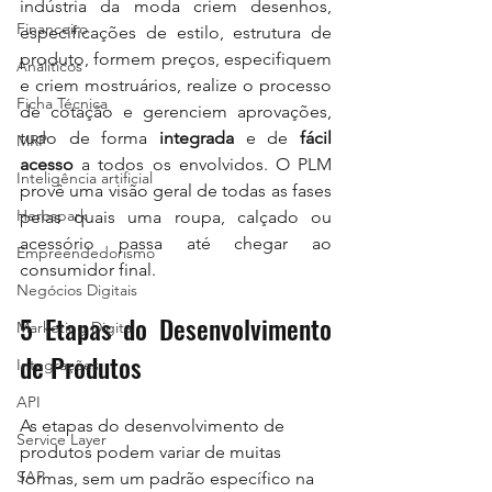
indústria da moda criem desenhos, 
Financeiro
especificações de estilo, estrutura de 
produto, formem preços, especifiquem 
Analiticos
e criem mostruários, realize o processo 
Ficha Técnica
de cotação e gerenciem aprovações, 
tudo de forma 
integrada
 e de 
fácil 
MRP
acesso
 a todos os envolvidos. O PLM 
Inteligência artificial
provê uma visão geral de todas as fases 
Herospark
pelas quais uma roupa, calçado ou 
acessório passa até chegar ao 
Empreendedorismo
consumidor final.
Negócios Digitais
5 Etapas do Desenvolvimento 
Marketing Digital
de Produtos
Integrações
API
As etapas do desenvolvimento de 
Service Layer
produtos podem variar de muitas 
SAP
formas, sem um padrão específico na 