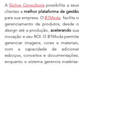
A 
Golive Consultoria
 possibilita a seus 
clientes a 
melhor plataforma de gestão
para sua empresa. O 
B1Moda
  facilita o 
gerenciamento de produtos, desde o 
design até a produção, 
acelerando
 sua 
inovação e seu ROI. O B1Moda permite 
gerenciar imagens, cores e materiais, 
com a capacidade de adicionar 
esboços, conceitos e documentações, 
enquanto o sistema gerencia matérias-
primas e custos de mão de obra. Nela 
também é possível rastrear solicitações, 
pedidos de compra, atividades e 
caminhos críticos
, com a capacidade 
de fornecer a colaboradores e 
fornecedores acesso aos mesmos 
dados em tempo real.