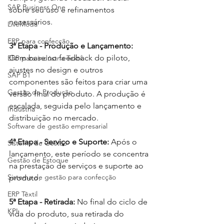
SAP Business One
sobre seu uso e refinamentos 
necessários.
LiveModa
ERP para confecção
3ª Etapa - Produção e Lançamento:
Com base no feedback do piloto, 
ERP para indústria Textil
ajustes no design e outros 
SAP B1
componentes são feitos para criar uma 
Gestão de Produção
versão final do produto. A produção é 
escalada, seguida pelo lançamento e 
Indústria
distribuição no mercado.
Software de gestão empresarial
4ª Etapa - Serviço e Suporte:
 Após o 
Sistema de Gestão
lançamento, este período se concentra 
Gestão de Estoque
na prestação de serviços e suporte ao 
Sistema de gestão para confecção
produto.
ERP Têxtil
5ª Etapa - Retirada:
 No final do ciclo de 
KPI
vida do produto, sua retirada do 