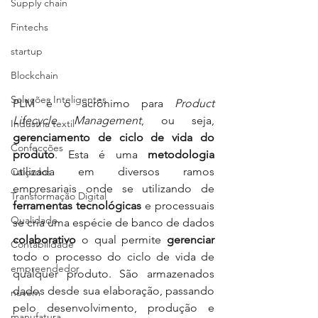
Supply chain
Fintechs
startup
Blockchain
Soluções Inteligentes
PLM é o acrônimo para 
Product 
Lifecycle Management
, ou seja, 
Indústria textil
gerenciamento de ciclo de vida do 
Confecções
produto
. Esta é uma 
metodologia
utilizada em diversos ramos 
Calçados
empresariais onde se utilizando de 
Transformação Digital
ferramentas tecnológicas
 e processuais 
Qualidade
se cria uma espécie de banco de dados 
colaborativo 
o qual permite 
gerenciar
Contabilidade
todo o processo do ciclo de vida de 
empreendedor
qualquer produto. São armazenados 
dados desde sua elaboração, passando 
nuvem
pelo desenvolvimento, produção e 
manufatura