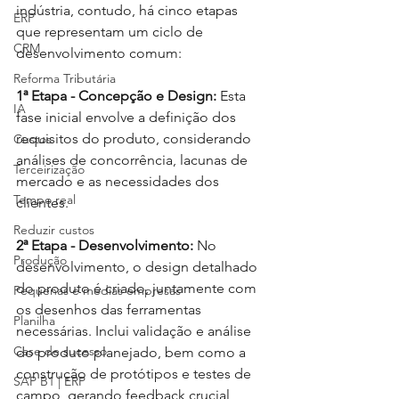
indústria, contudo, há cinco etapas 
ERP
que representam um ciclo de 
CRM
desenvolvimento comum:
Reforma Tributária
1ª Etapa - Concepção e Design:
 Esta 
IA
fase inicial envolve a definição dos 
requisitos do produto, considerando 
Custos
análises de concorrência, lacunas de 
Terceirização
mercado e as necessidades dos 
Tempo real
clientes.
Reduzir custos
2ª Etapa - Desenvolvimento:
 No 
Produção
desenvolvimento, o design detalhado 
do produto é criado, juntamente com 
Pequenas e médias empresas
os desenhos das ferramentas 
Planilha
necessárias. Inclui validação e análise 
Case de sucesso
do produto planejado, bem como a 
construção de protótipos e testes de 
SAP B1 | ERP
campo, gerando feedback crucial 