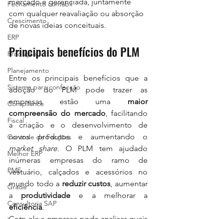
mercado é gerenciada, juntamente 
Fechamento contábil
com qualquer reavaliação ou absorção 
Crescimento
de novas ideias conceituais.
ERP
Principais benefícios do PLM
Produção
Planejamento
Entre os principais benefícios que a 
Sistema para confecção
adoção do PLM pode trazer as 
empresas estão uma 
maior 
Compliance
compreensão do mercado
, facilitando 
Fiscal
a criação e o desenvolvimento de 
novos produtos e aumentando o 
Controle de Facções
market share
. O PLM tem ajudado 
Melhor ERP
inúmeras empresas do ramo de 
PME
vestuário, calçados e acessórios no 
mundo todo a 
reduzir custos
, aumentar 
Grade
a 
produtividade 
e a melhorar a 
Consultoria SAP
eficiência
.
Com ela a empresa pode analisar quais 