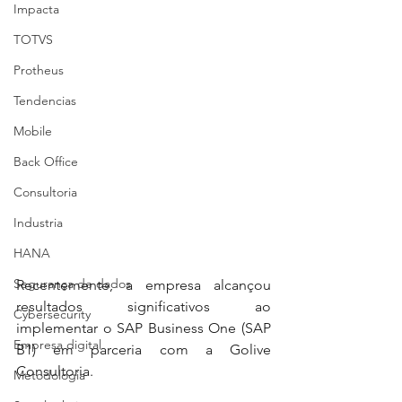
Impacta
TOTVS
Protheus
Tendencias
Mobile
Back Office
Consultoria
Industria
HANA
Segurança de dados
Recentemente, a empresa alcançou 
resultados significativos ao 
Cybersecurity
implementar o SAP Business One (SAP 
Empresa digital
B1) em parceria com a Golive 
Consultoria.
Metodologia