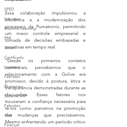
SPED
Essa colaboração impulsionou a 
Impostos
eficiência e a modernização dos 
processos da Pumatronix, permitindo 
Machine Learning
um maior controle empresarial e 
PMI
tomada de decisões embasadas e 
assertivas em tempo real.
Scrum
Certificado
"Desde os primeiros contatos 
Logistica
comerciais, percebemos que o 
relacionamento com a Golive era 
Febratex
promissor, devido à postura, ética e 
Blumenau
transparência demonstradas durante as 
discussões. Esses fatores nos 
Sistema SAP
trouxeram a confiança necessária para 
Febratex
tê-los como parceiros na promoção 
das mudanças que precisávamos. 
Abit
Mesmo enfrentando um período crítico 
Finanças