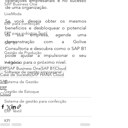
operações empresariais e no sucesso 
SAP Business One
de uma organização.
LiveModa
Se você deseja obter os mesmos 
ERP para confecção
benefícios e desbloquear o potencial 
ERP para indústria Textil
da sua empresa, agende uma 
demonstração com a Golive 
SAP B1
Consultoria e descubra como o SAP B1 
Gestão de Produção
pode ajudar a impulsionar o seu 
negócio para o próximo nível.
Indústria
ERP
SAP Business One
SAP B1
Cloud
Software de gestão empresarial
Case de Sucesso
SAP HANA Cloud
SAP
Sistema de Gestão
ERP
Gestão de Estoque
Cloud
Sistema de gestão para confecção
ERP Têxtil
KPI