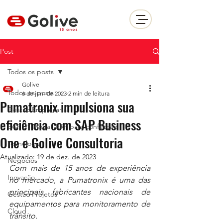
Post
Todos os posts
Golive
Todos os posts
6 de jun. de 2023
2 min de leitura
Pumatronix impulsiona sua
Gestão Empresarial
eficiência com SAP Business
SAP B1 Moda | ERP para confecçao
One e Golive Consultoria
Tecnologia
Atualizado:
19 de dez. de 2023
Negócios
Com mais de 15 anos de experiência 
Inovação
no mercado, a Pumatronix é uma das 
principais fabricantes nacionais de 
Gestão Projetos
equipamentos para monitoramento de 
Cloud
trânsito. 