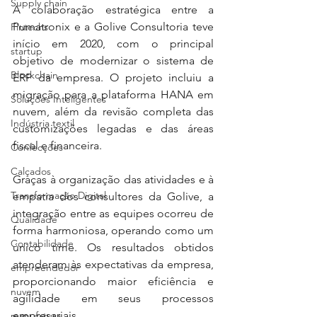
Supply chain
A colaboração estratégica entre a 
Pumatronix e a Golive Consultoria teve 
Fintechs
início em 2020, com o principal 
startup
objetivo de modernizar o sistema de 
Blockchain
ERP da empresa. O projeto incluiu a 
migração para a plataforma HANA em 
Soluções Inteligentes
nuvem, além da revisão completa das 
Indústria textil
customizações legadas e das áreas 
fiscal e financeira.
Confecções
Calçados
Graças à organização das atividades e à 
Transformação Digital
empatia dos consultores da Golive, a 
integração entre as equipes ocorreu de 
Qualidade
forma harmoniosa, operando como um 
Contabilidade
único time. Os resultados obtidos 
atenderam às expectativas da empresa, 
empreendedor
proporcionando maior eficiência e 
nuvem
agilidade em seus processos 
empresariais.
manufatura