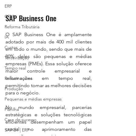
ERP
SAP Business One
CRM
Reforma Tributária
O SAP Business One é amplamente 
IA
adotado por mais de 400 mil clientes 
Custos
em todo o mundo, sendo que mais de 
80% deles são pequenas e médias 
Terceirização
empresas (PMEs). Essa solução oferece 
Tempo real
maior controle empresarial e 
informações em tempo real, 
Reduzir custos
permitindo tomar as melhores decisões 
Produção
para o negócio.
Pequenas e médias empresas
No mundo empresarial, parcerias 
Planilha
estratégicas e soluções tecnológicas 
Case de sucesso
eficientes desempenham um papel 
crucial no aprimoramento das 
SAP B1 | ERP