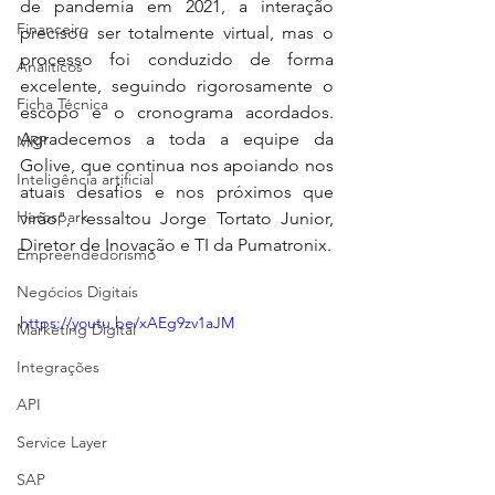
de pandemia em 2021, a interação 
Financeiro
precisou ser totalmente virtual, mas o 
processo foi conduzido de forma 
Analiticos
excelente, seguindo rigorosamente o 
Ficha Técnica
escopo e o cronograma acordados. 
Agradecemos a toda a equipe da 
MRP
Golive, que continua nos apoiando nos 
Inteligência artificial
atuais desafios e nos próximos que 
Herospark
virão", ressaltou Jorge Tortato Junior, 
Diretor de Inovação e TI da Pumatronix.
Empreendedorismo
Negócios Digitais
https://youtu.be/xAEg9zv1aJM
Marketing Digital
Integrações
API
Service Layer
SAP