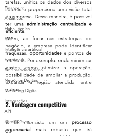
tarefas, unifica os dados dos diversos 
Financeiro
setores e proporciona uma visão total 
da empresa. Dessa maneira, é possível 
Analiticos
ter uma 
administração centralizada e 
Ficha Técnica
eficiente
.
Assim, ao focar nas estratégias do 
MRP
negócio, a empresa pode identificar 
Inteligência artificial
fraquezas, 
oportunidades
 e pontos de 
Herospark
melhoria. Por exemplo: onde minimizar 
gastos, como otimizar a operação, 
Empreendedorismo
possibilidade de ampliar a produção, 
Negócios Digitais
expandir a região atendida, entre 
outros.
Marketing Digital
Integrações
2. Vantagem competitiva
API
Service Layer
O ERP consiste em um 
processo 
empresarial
 mais robusto que irá 
SAP