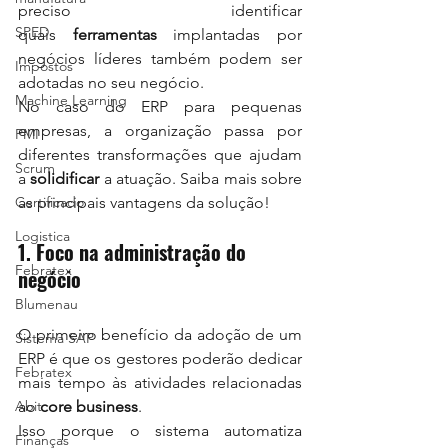
preciso identificar 
SPED
quais 
ferramentas
 implantadas por 
negócios líderes também podem ser 
Impostos
adotadas no seu negócio.
Machine Learning
No caso do ERP para pequenas 
empresas, a organização passa por 
PMI
diferentes transformações que ajudam 
Scrum
a 
solidificar
 a atuação. Saiba mais sobre 
Certificado
as principais vantagens da solução!
Logistica
1. Foco na administração do 
Febratex
negócio
Blumenau
O primeiro benefício da adoção de um 
Sistema SAP
ERP é que os gestores poderão dedicar 
Febratex
mais tempo às atividades relacionadas 
Abit
ao 
core business
.
Isso porque o sistema automatiza 
Finanças