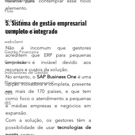
Implementação
revistos para contemplar esse novo 
elemento.
Flow
SAP B1 11
5. Sistema de gestão empresarial 
completo e integrado
SAP Business One 11
webclient
Não é incomum que gestores 
Gestão Financeira
acreditem que ERP para pequenas 
Controladoria
empresas é inviável devido aos 
recursos e custos da solução.
Indicadores de Gestão
No entanto, o 
SAP Business One
 é uma 
Planejamento empresarial
opção inovadora e completa, presente 
em mais de 170 países, e que tem 
CBS
como foco o atendimento a pequenas 
IBS
e médias empresas e negócios em 
expansão.
Com a solução, os gestores têm a 
possibilidade de usar 
tecnologias de 
ponta
, como: