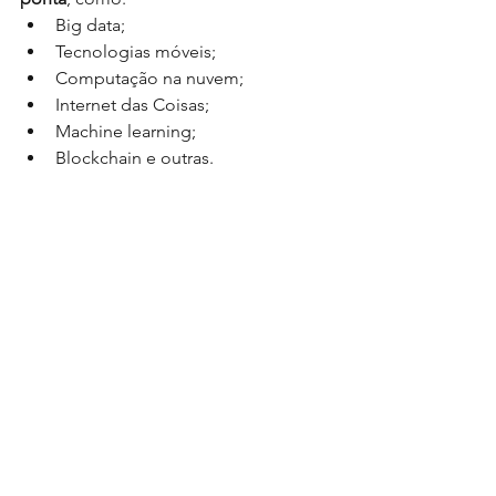
Big data;
Tecnologias móveis;
Computação na nuvem;
Internet das Coisas;
Machine learning;
Blockchain e outras.
Esse sistema completo, integrado e 
voltado às necessidades de pequenos 
e médios negócios é determinante 
para a solidez e o crescimento das 
empresas.
A 
Ramo Sistemas
 oferece o 
SAP 
Business One
 de forma personalizada 
para o seu empreendimento. Entre 
em 
contato
 agora mesmo e saiba 
como podemos ajudá-lo!
SAP
Tecnologia