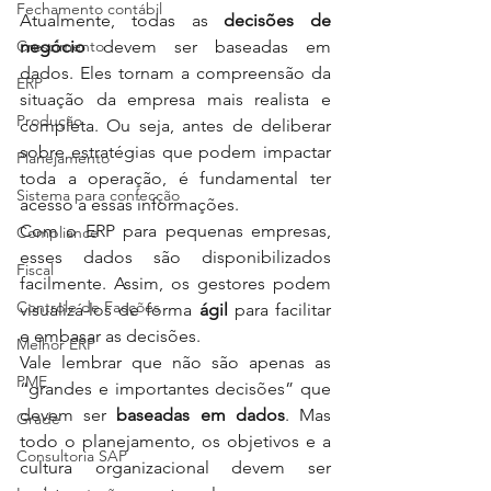
Fechamento contábil
Atualmente, todas as 
decisões de 
Crescimento
negócio
 devem ser baseadas em 
dados. Eles tornam a compreensão da 
ERP
situação da empresa mais realista e 
Produção
completa. Ou seja, antes de deliberar 
sobre estratégias que podem impactar 
Planejamento
toda a operação, é fundamental ter 
Sistema para confecção
acesso a essas informações.
Com o ERP para pequenas empresas, 
Compliance
esses dados são disponibilizados 
Fiscal
facilmente. Assim, os gestores podem 
Controle de Facções
visualizá-los de forma 
ágil
 para facilitar 
e embasar as decisões.
Melhor ERP
Vale lembrar que não são apenas as 
PME
“grandes e importantes decisões” que 
devem ser 
baseadas em dados
. Mas 
Grade
todo o planejamento, os objetivos e a 
Consultoria SAP
cultura organizacional devem ser 