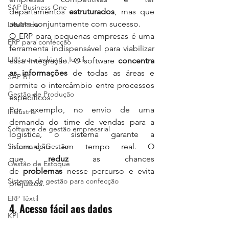
SAP Business One
departamentos 
estruturados
, mas que 
atuam conjuntamente com sucesso.
LiveModa
O ERP para pequenas empresas é uma 
ERP para confecção
ferramenta indispensável para viabilizar 
ERP para indústria Textil
essa integração. O software 
concentra 
as informações
 de todas as áreas e 
SAP B1
permite o intercâmbio entre processos 
Gestão de Produção
específicos.
Por exemplo, no envio de uma 
Indústria
demanda do time de vendas para a 
Software de gestão empresarial
logística, o sistema garante a 
Sistema de Gestão
informação em tempo real. O 
que 
reduz
 as chances 
Gestão de Estoque
de 
problemas 
nesse percurso e evita 
Sistema de gestão para confecção
prejuízos.
ERP Têxtil
4. Acesso fácil aos dados
KPI