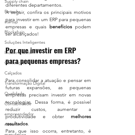
Supply chain
diferentes departamentos.
Fintechs
A seguir, confira os principais motivos 
para investir em um ERP para pequenas 
startup
empresas e quais 
benefícios 
podem 
Blockchain
ser alcançados!
Soluções Inteligentes
Por que investir em ERP 
Indústria textil
para pequenas empresas?
Confecções
Calçados
Para consolidar a atuação e pensar em 
Transformação Digital
futuras expansões, as pequenas 
Qualidade
empresas precisam investir em novas 
tecnologias. Dessa forma, é possível 
Contabilidade
reduzir custos, aumentar a 
empreendedor
produtividade e obter 
melhores 
resultados
.
nuvem
Para que isso ocorra, entretanto, é 
manufatura