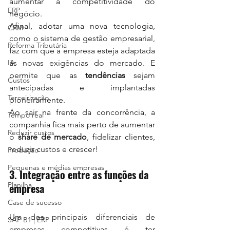
aumentar a competitividade do 
ERP
negócio.
Afinal, adotar uma nova tecnologia, 
CRM
como o sistema de gestão empresarial, 
Reforma Tributária
faz com que a empresa esteja adaptada 
IA
às novas exigências do mercado. E 
permite que as 
tendências
 sejam 
Custos
antecipadas e implantadas 
Terceirização
pioneiramente.
Ao sair na frente da concorrência, a 
Tempo real
companhia fica mais perto de aumentar 
Reduzir custos
o
 share de mercado
, fidelizar clientes, 
reduzir custos e crescer!
Produção
Pequenas e médias empresas
3. Integração entre as funções da 
Planilha
empresa
Case de sucesso
Um dos principais diferenciais de 
SAP B1 | ERP
empresas competitivas é ter 