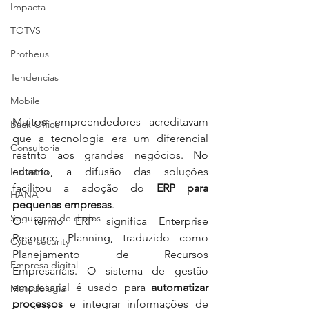
Impacta
TOTVS
Protheus
Tendencias
Mobile
Muitos empreendedores acreditavam 
Back Office
que a tecnologia era um diferencial 
Consultoria
restrito aos grandes negócios. No 
Industria
entanto, a difusão das soluções 
facilitou a adoção do 
ERP para 
HANA
pequenas empresas
.
Segurança de dados
O termo ERP significa Enterprise 
Resource Planning, traduzido como 
Cybersecurity
Planejamento de Recursos 
Empresa digital
Empresariais. O sistema de gestão 
empresarial é usado para 
automatizar 
Metodologia
processos
 e integrar informações de 