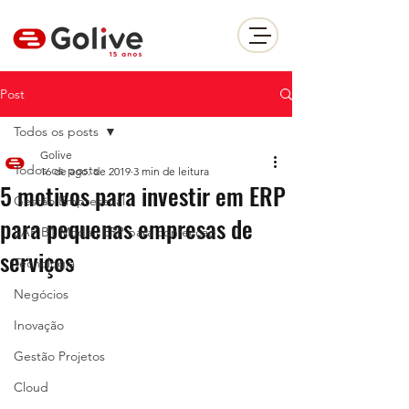
Post
Todos os posts
Golive
Todos os posts
16 de ago. de 2019
3 min de leitura
5 motivos para investir em ERP
Gestão Empresarial
para pequenas empresas de
SAP B1 Moda | ERP para confecçao
serviços
Tecnologia
Negócios
Inovação
Gestão Projetos
Cloud